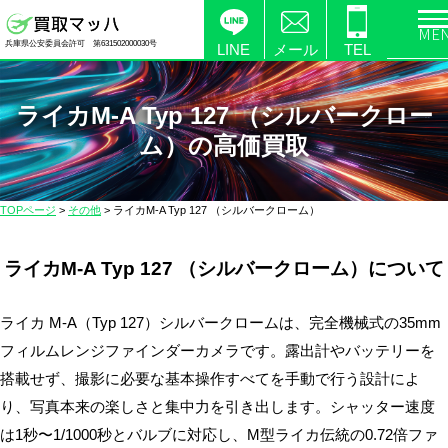
電
兵庫県公安委員会許可 第631502000030号
化
LINE
メール
TEL
製
品
ライカM-A Typ 127 （シルバークロー
の
ム）の高価買取
高
価
買
TOPページ
>
その他
>
ライカM-A Typ 127 （シルバークローム）
取
な
ライカM-A Typ 127 （シルバークローム）について
ら
【買
取
ライカ M-A（Typ 127）シルバークロームは、完全機械式の35mm
マ
フィルムレンジファインダーカメラです。露出計やバッテリーを
ッ
搭載せず、撮影に必要な基本操作すべてを手動で行う設計によ
ハ】
り、写真本来の楽しさと集中力を引き出します。シャッター速度
送
は1秒〜1/1000秒とバルブに対応し、M型ライカ伝統の0.72倍ファ
料