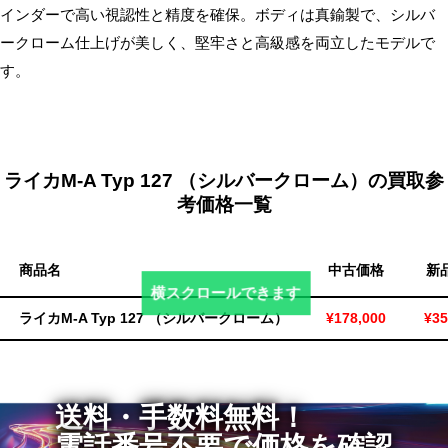
インダーで高い視認性と精度を確保。ボディは真鍮製で、シルバ
無
ークローム仕上げが美しく、堅牢さと高級感を両立したモデルで
料・
す。
ス
ピ
ー
ド
振
ライカM-A Typ 127 （シルバークローム）の買取参
込！
考価格一覧
商品名
中古価格
新
横スクロールできます
ライカM-A Typ 127 （シルバークローム）
¥178,000
¥35
送料・手数料無料！
電話番号不要で価格を確認