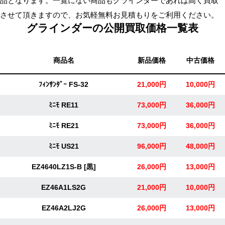
品となります。一覧にない商品もグラインダーであれば高く買取
無
させて頂きますので、お気軽無料お見積もりをご利用ください。
料・
グラインダーの公開買取価格一覧表
ス
ピ
商品名
新品価格
中古価格
ー
ド
ﾌｨﾝｻﾝﾀﾞｰ FS-32
21,000円
10,000円
振
込！
ﾐﾆﾓ RE11
73,000円
36,000円
ﾐﾆﾓ RE21
73,000円
36,000円
ﾐﾆﾓ US21
96,000円
48,000円
EZ4640LZ1S-B [黒]
26,000円
13,000円
EZ46A1LS2G
21,000円
10,000円
EZ46A2LJ2G
26,000円
13,000円