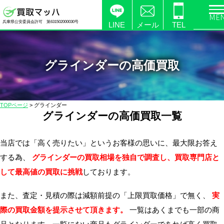
電
兵庫県公安委員会許可 第631502000030号
化
LINE
メール
TEL
製
品
の
グラインダーの高価買取
高
価
買
TOPページ
>
グラインダー
取
グラインダーの高価買取一覧
な
ら
当店では「高く売りたい」というお客様の思いに、最大限お答え
【買
する為、
グラインダーの買取相場を独自で調査し、買取専門店と
取
して最高値の買取に挑戦
しております。
マ
ッ
また、査定・見積の際は減額前提の「上限買取価格」で無く、
実
ハ】
際の買取金額を提示させて頂きます。
一覧はあくまでも一部の商
送
料