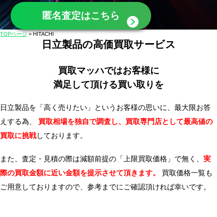
無
匿名査定はこちら
料・
TOPページ
>
HITACHI
ス
日立製品の高価買取サービス
ピ
ー
買取マッハではお客様に
ド
満足して頂ける買い取りを
振
込！
日立製品を「高く売りたい」というお客様の思いに、最大限お答
えする為、
買取相場を独自で調査し、買取専門店として最高値の
買取に挑戦
しております。
また、査定・見積の際は減額前提の「上限買取価格」で無く、
実
際の買取金額に近い金額を提示させて頂きます。
買取価格一覧も
ご用意しておりますので、
参考までにご確認頂ければ幸いです。