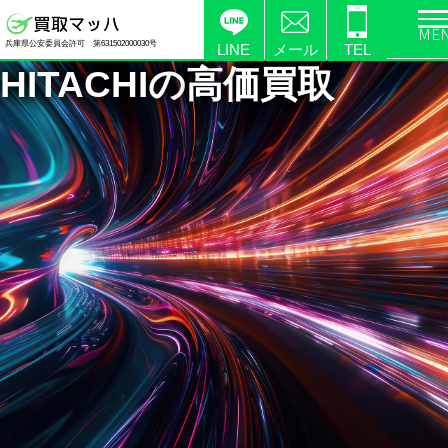
電
兵庫県公安委員会許可 第631502000030号
化
LINE
メール
TEL
HITACHIの
高価買取
製
品
の
高
価
買
取
な
ら
【買
取
マ
ッ
ハ】
送
料