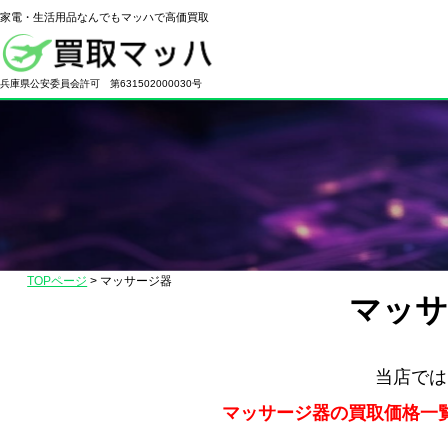
家電・生活用品なんでもマッハで高価買取
電
化
兵庫県公安委員会許可 第631502000030号
製
品
の
高
価
買
取
TOPページ
>
マッサージ器
な
マッサ
ら
【買
取
当店では
マ
マッサージ器の買取価格一
ッ