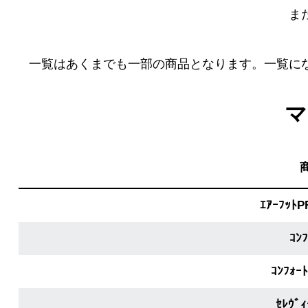
ハ】
ま
送
料
無
一覧はあくまでも一部の商品となります。一覧に
料・
ス
マ
ピ
ー
ド
振
込！
ｴｱｰﾌｯﾄP
ｺﾝ
ｺﾝﾌｫｰ
ｾﾚｳﾞｨ