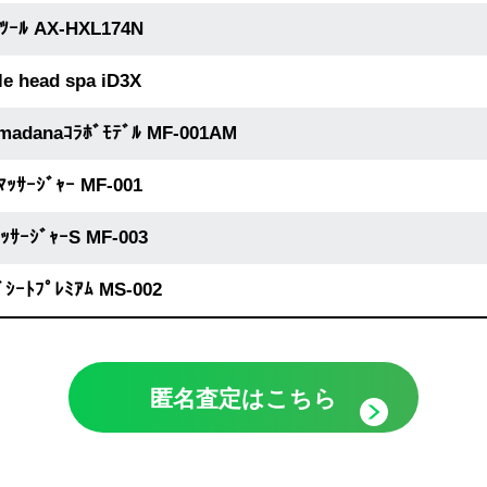
ｽﾂｰﾙ AX-HXL174N
le head spa iD3X
 amadanaｺﾗﾎﾞﾓﾃﾞﾙ MF-001AM
ﾄﾏｯｻｰｼﾞｬｰ MF-001
ﾏｯｻｰｼﾞｬｰS MF-003
ｼﾞｼｰﾄﾌﾟﾚﾐｱﾑ MS-002
匿名査定はこちら