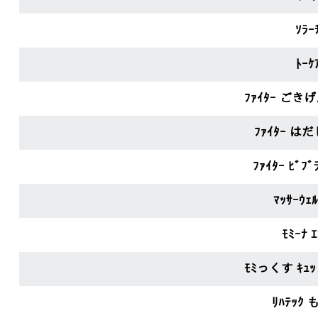
ｿﾗｰ
ﾄｰｹ
ﾌｧｲﾀｰ ごきげん
ﾌｧｲﾀｰ はだ
ﾌｧｲﾀｰ ﾋﾞﾌﾞ
ﾏｯｻｰｳｪ
ﾓﾐｰﾅ 
ﾓﾐっくす ｷｭｯ
ﾘﾊﾃｯｸ