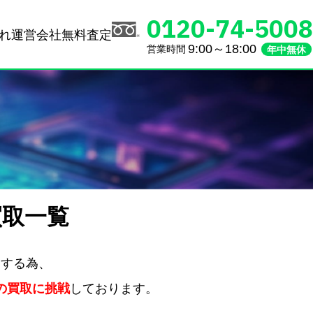
0120-74-5008
れ
運営会社
無料査定
9:00～18:00
営業時間
年中無休
買取一覧
えする為、
の買取に挑戦
しております。