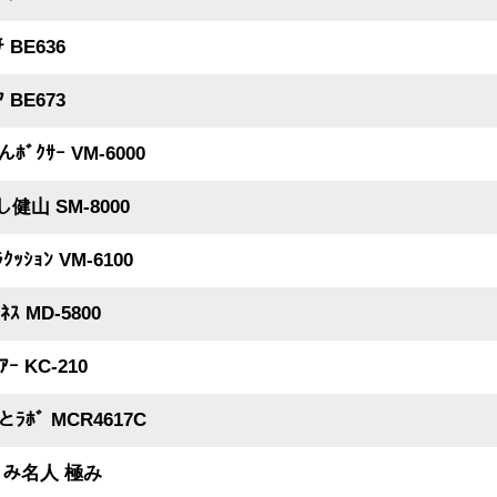
ﾁ BE636
ｱ BE673
ﾎﾞｸｻｰ VM-6000
し健山 SM-8000
ﾗｸｯｼｮﾝ VM-6100
ﾙﾈｽ MD-5800
ｴｱｰ KC-210
とﾗﾎﾞ MCR4617C
 もみ名人 極み