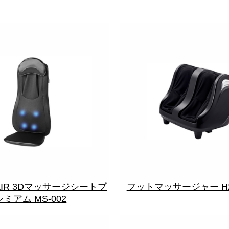
AIR 3Dマッサージシートプ
フットマッサージャー H23 
レミアム MS-002