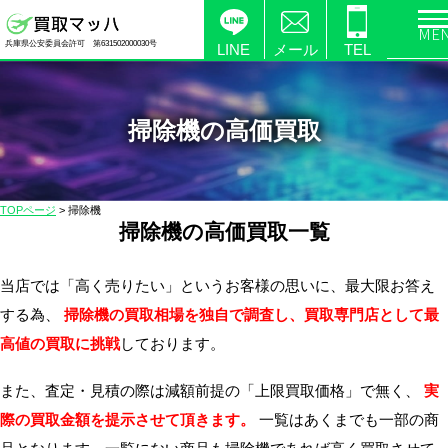
電
兵庫県公安委員会許可 第631502000030号
化
LINE
メール
TEL
製
品
の
掃除機の高価買取
高
価
買
TOPページ
>
掃除機
取
掃除機の高価買取一覧
な
ら
当店では「高く売りたい」というお客様の思いに、最大限お答え
【買
する為、
掃除機の買取相場を独自で調査し、買取専門店として最
取
高値の買取に挑戦
しております。
マ
ッ
また、査定・見積の際は減額前提の「上限買取価格」で無く、
実
ハ】
際の買取金額を提示させて頂きます。
一覧はあくまでも一部の商
送
料