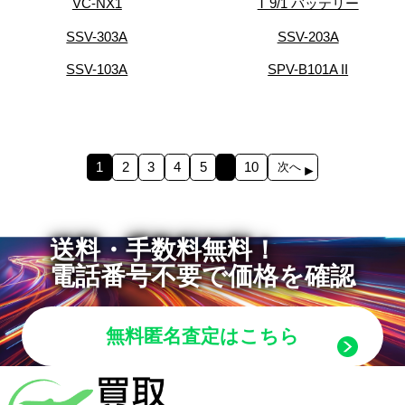
VC-NX1
T 9/1 バッテリー
SSV-303A
SSV-203A
SSV-103A
SPV-B101A II
1
2
3
4
5
10
次へ
送料・手数料無料！
電話番号不要で価格を確認
無料匿名査定はこちら