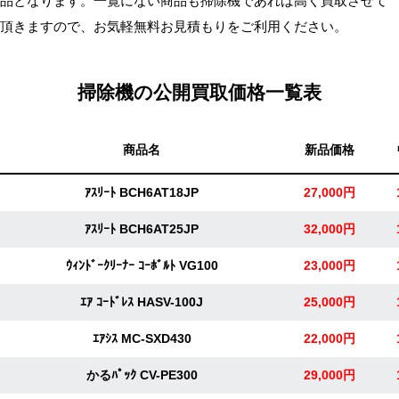
品となります。一覧にない商品も掃除機であれば高く買取させて
無
頂きますので、お気軽無料お見積もりをご利用ください。
料・
ス
ピ
掃除機の公開買取価格一覧表
ー
ド
商品名
新品価格
振
込！
ｱｽﾘｰﾄ BCH6AT18JP
27,000円
ｱｽﾘｰﾄ BCH6AT25JP
32,000円
ｳｨﾝﾄﾞｰｸﾘｰﾅｰ ｺｰﾎﾞﾙﾄ VG100
23,000円
ｴｱ ｺｰﾄﾞﾚｽ HASV-100J
25,000円
ｴｱｼｽ MC-SXD430
22,000円
かるﾊﾟｯｸ CV-PE300
29,000円