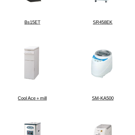
Bs15ET
SR458EK
Cool Ace＋mill
SM-KA500