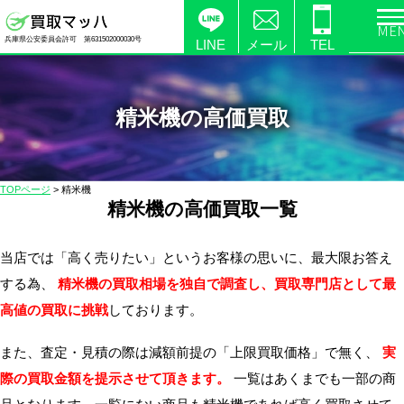
電
兵庫県公安委員会許可 第631502000030号
化
LINE
メール
TEL
製
品
の
精米機の高価買取
高
価
買
TOPページ
>
精米機
取
精米機の高価買取一覧
な
ら
当店では「高く売りたい」というお客様の思いに、最大限お答え
【買
する為、
精米機の買取相場を独自で調査し、買取専門店として最
取
高値の買取に挑戦
しております。
マ
ッ
また、査定・見積の際は減額前提の「上限買取価格」で無く、
実
ハ】
際の買取金額を提示させて頂きます。
一覧はあくまでも一部の商
送
料