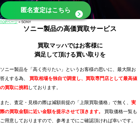
無
匿名査定はこちら
料・
TOPページ
>
SONY
ス
ソニー製品の高価買取サービス
ピ
ー
買取マッハではお客様に
ド
満足して頂ける買い取りを
振
込！
ソニー製品を「高く売りたい」というお客様の思いに、最大限お
答えする為、
買取相場を独自で調査し、買取専門店として最高値
の買取に挑戦
しております。
また、査定・見積の際は減額前提の「上限買取価格」で無く、
実
際の買取金額に近い金額を提示させて頂きます。
買取価格一覧も
ご用意しておりますので、
参考までにご確認頂ければ幸いです。