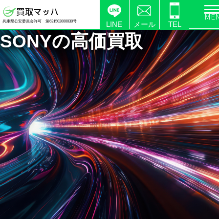
電
兵庫県公安委員会許可 第631502000030号
化
LINE
メール
TEL
SONYの
高価買取
製
品
の
高
価
買
取
な
ら
【買
取
マ
ッ
ハ】
送
料