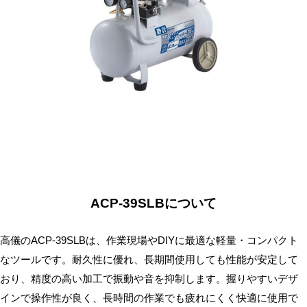
無
料・
ス
ピ
ー
ド
振
込！
ACP-39SLBについて
高儀のACP-39SLBは、作業現場やDIYに最適な軽量・コンパクト
なツールです。耐久性に優れ、長期間使用しても性能が安定して
おり、精度の高い加工で振動や音を抑制します。握りやすいデザ
インで操作性が良く、長時間の作業でも疲れにくく快適に使用で