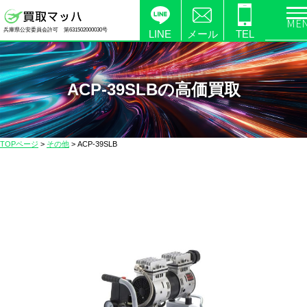
電
兵庫県公安委員会許可 第631502000030号
化
LINE
メール
TEL
製
品
の
ACP-39SLBの高価買取
高
価
買
TOPページ
>
その他
>
ACP-39SLB
取
な
ら
【買
取
マ
ッ
ハ】
送
料