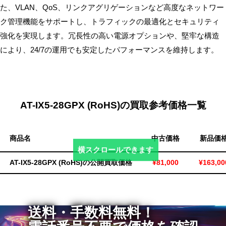
た、VLAN、QoS、リンクアグリゲーションなど高度なネットワー
無
ク管理機能をサポートし、トラフィックの最適化とセキュリティ
料・
強化を実現します。冗長性の高い電源オプションや、堅牢な構造
ス
により、24/7の運用でも安定したパフォーマンスを維持します。
ピ
ー
ド
振
込！
AT-IX5-28GPX (RoHS)の買取参考価格一覧
商品名
中古価格
新品価
横スクロールできます
AT-IX5-28GPX (RoHS)の公開買取価格
¥81,000
¥163,00
送料・手数料無料！