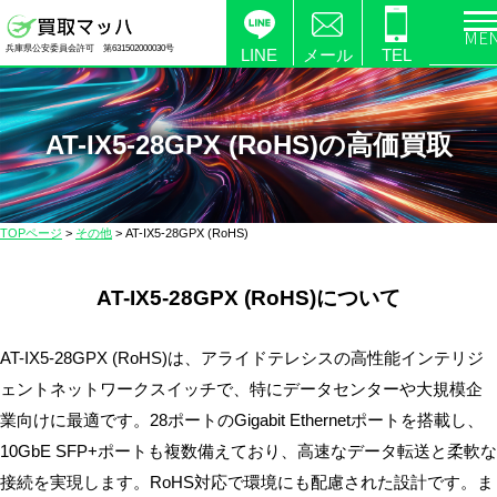
電
兵庫県公安委員会許可 第631502000030号
化
LINE
メール
TEL
製
品
の
AT-IX5-28GPX (RoHS)の高価買取
高
価
買
TOPページ
>
その他
>
AT-IX5-28GPX (RoHS)
取
な
AT-IX5-28GPX (RoHS)について
ら
【買
取
AT-IX5-28GPX (RoHS)は、アライドテレシスの高性能インテリジ
マ
ェントネットワークスイッチで、特にデータセンターや大規模企
ッ
業向けに最適です。28ポートのGigabit Ethernetポートを搭載し、
ハ】
10GbE SFP+ポートも複数備えており、高速なデータ転送と柔軟な
送
接続を実現します。RoHS対応で環境にも配慮された設計です。ま
料