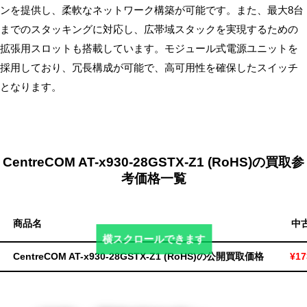
ンを提供し、柔軟なネットワーク構築が可能です。​また、最大8台
無
までのスタッキングに対応し、広帯域スタックを実現するための
料・
拡張用スロットも搭載しています。​モジュール式電源ユニットを
ス
採用しており、冗長構成が可能で、高可用性を確保したスイッチ
ピ
ー
となります。
ド
振
込！
CentreCOM AT-x930-28GSTX-Z1 (RoHS)の買取参
考価格一覧
商品名
中
横スクロールできます
CentreCOM AT-x930-28GSTX-Z1 (RoHS)の公開買取価格
¥17