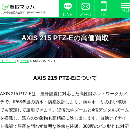
電
兵庫県公安委員会許可 第631502000030号
化
LINE
メール
TEL
製
品
の
AXIS 215 PTZ-Eの高価買取
高
価
買
TOPページ
>
その他
>
AXIS 215 PTZ-E
取
な
AXIS 215 PTZ-Eについて
ら
【買
取
AXIS 215 PTZ-Eは、屋外設置に対応した高性能ネットワークカメ
マ
ラで、IP66準拠の防水・防塵設計により、雨やホコリの多い環境
ッ
でも安定して運用できます。12倍光学ズームと4倍デジタルズーム
ハ】
を搭載し、遠方の対象物も高精細に映し出します。自動デイナイ
送
ト機能で昼夜を問わず鮮明な映像を確保。360度のパン動作に対応
料