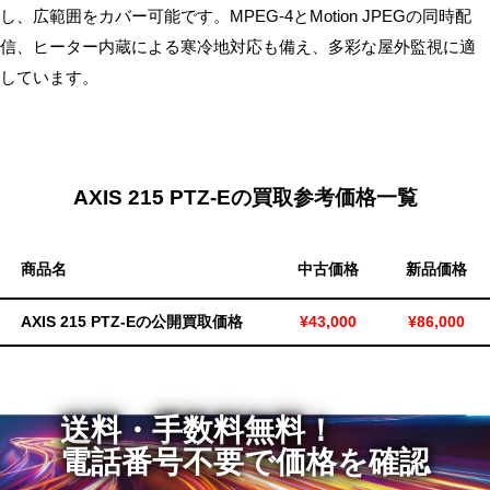
し、広範囲をカバー可能です。MPEG-4とMotion JPEGの同時配
無
信、ヒーター内蔵による寒冷地対応も備え、多彩な屋外監視に適
料・
しています。
ス
ピ
ー
ド
振
AXIS 215 PTZ-Eの買取参考価格一覧
込！
商品名
中古価格
新品価格
AXIS 215 PTZ-Eの公開買取価格
¥43,000
¥86,000
送料・手数料無料！
電話番号不要で価格を確認