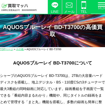
電
兵庫県公安委員会許可 第631502000030号
化
LINE
メール
TEL
製
品
AQUOSブルーレイ BD-T3700の高価買
の
取
高
価
買
TOPページ
>
その他
>
AQUOSブルーレイ BD-T3700
取
な
AQUOSブルーレイ BD-T3700について
ら
【買
取
シャープのAQUOSブルーレイ BD-T3700は、2TBの大容量ハード
マ
ディスクを搭載し、地上デジタル・BS・110度CSの3チューナーで
ッ
最大3番組の同時録画に対応しています。録画番組を子画面で一覧
ハ】
できる「番組内容まるわかり」機能や、同じタイトルの録画をま
送
とめて管理する「まと丸」機能を搭載し、多数の録画も簡単に整
料