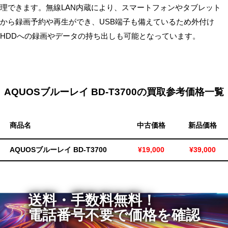
理できます。無線LAN内蔵により、スマートフォンやタブレット
無
から録画予約や再生ができ、USB端子も備えているため外付け
料・
HDDへの録画やデータの持ち出しも可能となっています。
ス
ピ
ー
ド
振
AQUOSブルーレイ BD-T3700の買取参考価格一覧
込！
商品名
中古価格
新品価格
AQUOSブルーレイ BD-T3700
¥19,000
¥39,000
送料・手数料無料！
電話番号不要で価格を確認