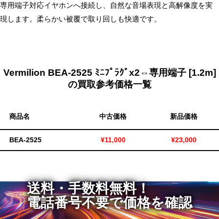
専用端子対応イヤホンへ接続し、自然な音場表現と高解像度を実
無
現します。柔らかい被覆で取り回しも快適です。
料・
ス
ピ
ー
Vermilion BEA-2525 ﾐﾆﾌﾟﾗｸﾞx2⇔専用端子 [1.2m]
ド
の買取参考価格一覧
振
込！
商品名
中古価格
新品価格
BEA-2525
¥11,000
¥23,000
送料・手数料無料！
電話番号不要で価格を確認