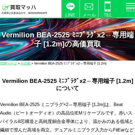
電
兵庫県公安委員会許可 第631502000030号
化
LINE
メール
TEL
製
品
Vermilion BEA-2525 ﾐﾆﾌﾟﾗｸﾞx2⇔専用端
の
子 [1.2m]の高価買取
高
価
買
TOPページ
>
その他
>
Vermilion BEA-2525 ﾐﾆﾌﾟﾗｸﾞx2⇔専用端子 [1.2m]
取
な
Vermilion BEA-2525 ﾐﾆﾌﾟﾗｸﾞx2⇔専用端子 [1.2m]
ら
について
【買
取
Vermilion BEA-2525 ミニプラグ×2⇔専用端子 [1.2m]は、Beat
マ
ッ
Audio（ビートオーディオ）の高品位IEMリケーブルです。赤いス
ハ】
パイラル8芯構造と高純度銅合金導体により、温かみのある低域と
送
繊細で澄んだ高域を両立。デュアルミニプラグ入力からFitEarなど
料