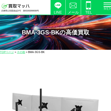
電
兵庫県公安委員会許可 第631502000030号
化
LINE
メール
TEL
製
品
の
BMA-3GS-BKの高価買取
高
価
買
TOPページ
>
その他
>
BMA-3GS-BK
取
な
ら
【買
取
マ
ッ
ハ】
送
料