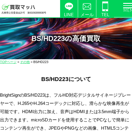
電
兵庫県公安委員会許可 第631502000030号
化
LINE
メール
TEL
製
品
の
BS/HD223の高価買取
高
価
買
TOPページ
>
その他
>
BS/HD223
取
な
BS/HD223について
ら
【買
取
BrightSignのBS/HD223は、フルHD対応デジタルサイネージプレー
マ
ヤーで、H.265やH.264コーデックに対応し、滑らかな映像再生が
ッ
可能です。HDMI出力に加え、音声はHDMIまたは3.5mm端子から
ハ】
出力できます。microSDカードを使用することでPCなしで簡単に
送
コンテンツ再生ができ、JPEGやPNGなどの画像、HTML5コンテ
料