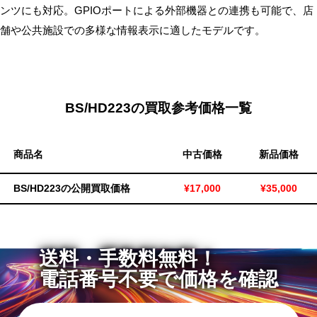
ンツにも対応。GPIOポートによる外部機器との連携も可能で、店
無
舗や公共施設での多様な情報表示に適したモデルです。
料・
ス
ピ
ー
ド
BS/HD223の買取参考価格一覧
振
込！
商品名
中古価格
新品価格
BS/HD223の公開買取価格
¥17,000
¥35,000
送料・手数料無料！
電話番号不要で価格を確認