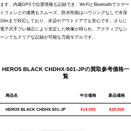
ます。内蔵GPSで位置情報も記録でき、Wi-FiとBluetoothでスマー
無
トフォンとの連携もスムーズ。防水性能はハウジングなしで水深
料・
10mまで対応しており、水辺やアウトドアでも安心です。さらに
ス
電子式手ブレ補正により安定した映像が得られ、アクティブなシ
ピ
ー
ーンでもクリアな記録が可能な万能モデルです。
ド
振
込！
HERO5 BLACK CHDHX-501-JPの買取参考価格一
覧
商品名
中古価格
新品価格
HERO5 BLACK CHDHX-501-JP
¥14,000
¥29,000