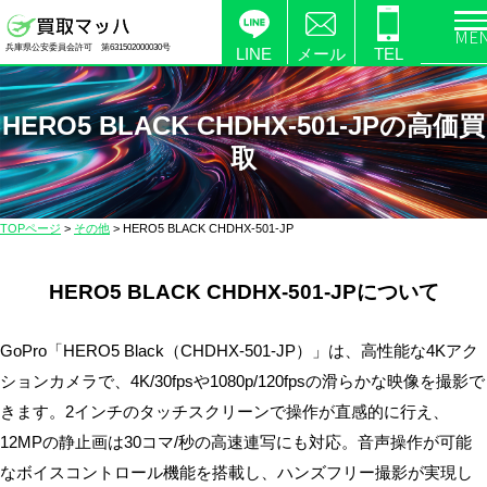
電
兵庫県公安委員会許可 第631502000030号
化
LINE
メール
TEL
製
品
HERO5 BLACK CHDHX-501-JPの高価買
の
取
高
価
買
TOPページ
>
その他
>
HERO5 BLACK CHDHX-501-JP
取
な
HERO5 BLACK CHDHX-501-JPについて
ら
【買
取
GoPro「HERO5 Black（CHDHX-501-JP）」は、高性能な4Kアク
マ
ションカメラで、4K/30fpsや1080p/120fpsの滑らかな映像を撮影で
ッ
きます。2インチのタッチスクリーンで操作が直感的に行え、
ハ】
12MPの静止画は30コマ/秒の高速連写にも対応。音声操作が可能
送
なボイスコントロール機能を搭載し、ハンズフリー撮影が実現し
料