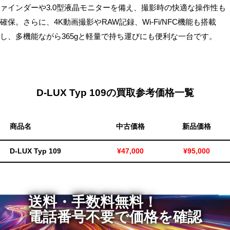
ァインダーや3.0型液晶モニターを備え、撮影時の快適な操作性も
無
確保。さらに、4K動画撮影やRAW記録、Wi-Fi/NFC機能も搭載
料・
し、多機能ながら365gと軽量で持ち運びにも便利な一台です。
ス
ピ
ー
ド
振
D-LUX Typ 109の買取参考価格一覧
込！
商品名
中古価格
新品価格
D-LUX Typ 109
¥47,000
¥95,000
送料・手数料無料！
電話番号不要で価格を確認