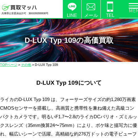
電
兵庫県公安委員会許可 第631502000030号
化
LINE
メール
TEL
製
品
の
D-LUX Typ 109の高価買取
高
価
買
TOPページ
>
その他
>
D-LUX Typ 109
取
な
D-LUX Typ 109について
ら
【買
取
ライカのD-LUX Typ 109 は、フォーサーズサイズの約1,280万画素
マ
CMOSセンサーを搭載し、高画質と携帯性を兼ね備えた高級コン
ッ
パクトカメラです。明るいF1.7〜2.8のライカDCバリオ・ズミルッ
ハ】
クスレンズ（35mm換算24〜75mm）により、ボケ味と描写力に優
送
れ、幅広いシーンで活躍。高精細な約276万ドットの電子ビューフ
料