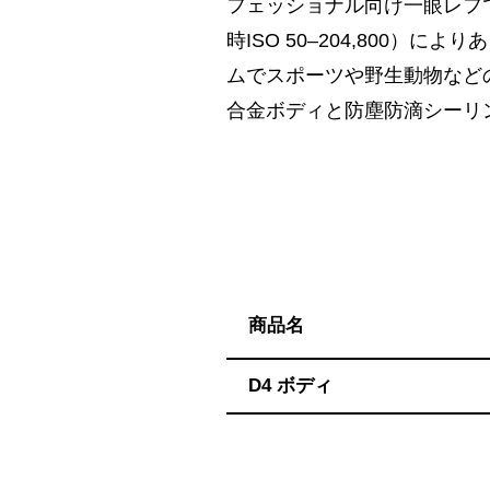
ハ】
フェッショナル向け一眼レフで
送
時ISO 50–204,800
料
ムでスポーツや野生動物など
無
合金ボディと防塵防滴シーリ
料・
ス
ピ
ー
ド
振
込！
商品名
D4 ボディ