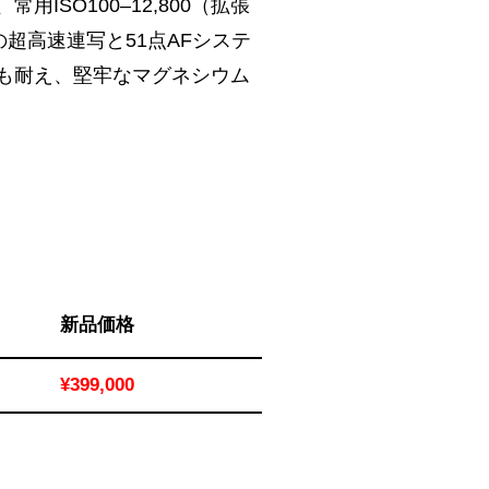
SO100–12,800（拡張
秒の超高速連写と51点AFシステ
も耐え、堅牢なマグネシウム
新品価格
¥399,000