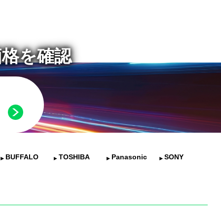
価格を確認
BUFFALO
TOSHIBA
Panasonic
SONY