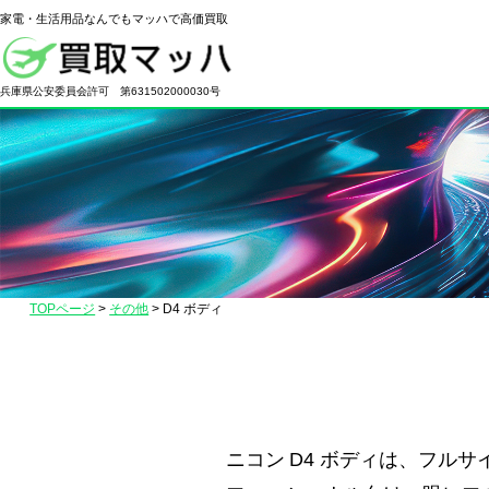
家電・生活用品なんでもマッハで高価買取
電
化
兵庫県公安委員会許可 第631502000030号
製
品
の
高
価
買
取
TOPページ
>
その他
>
D4 ボディ
な
ら
【買
取
マ
ニコン D4 ボディは、フルサイ
ッ