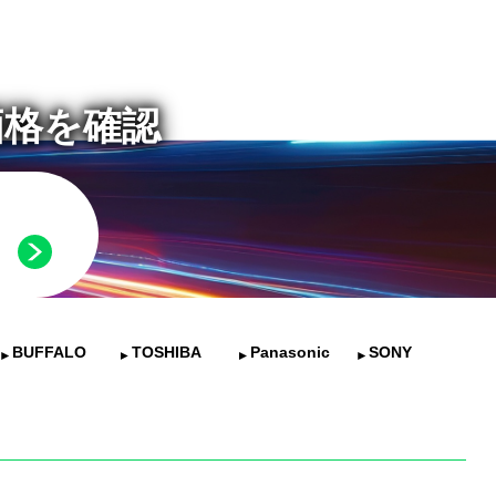
価格を確認
BUFFALO
TOSHIBA
Panasonic
SONY