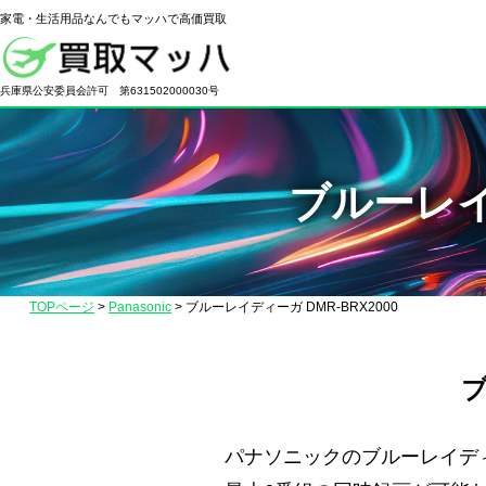
家電・生活用品なんでもマッハで高価買取
電
化
兵庫県公安委員会許可 第631502000030号
製
品
の
ブルーレイ
高
価
買
取
TOPページ
>
Panasonic
>
ブルーレイディーガ DMR-BRX2000
な
ら
【買
ブ
取
マ
パナソニックのブルーレイディー
ッ