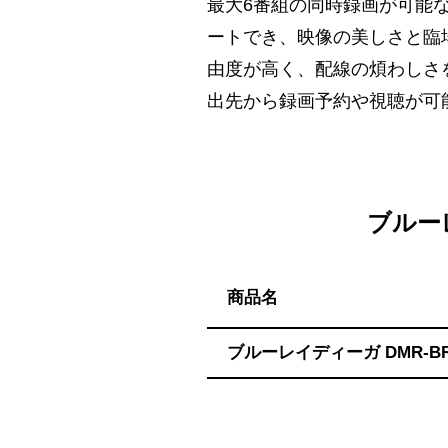
ハ】
最大6番組の同時録画が可能
送
ートでき、映像の美しさと臨場感
料
由度が高く、配線の煩わしさ
無
出先から録画予約や視聴が可
料・
ス
ピ
ー
ド
ブルーレ
振
込！
商品名
ブルーレイディーガ DMR-BR