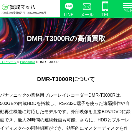
電
兵庫県公安委員会許可 第631502000030号
化
LINE
メール
TEL
製
品
の
DMR-T3000Rの高価買取
高
価
買
TOPページ
>
Panasonic
>
DMR-T3000R
取
な
DMR-T3000Rについて
ら
【買
取
パナソニックの業務用ブルーレイレコーダーDMR-T3000Rは、
マ
500GBの内蔵HDDを搭載し、RS-232C端子を使った遠隔操作や自
ッ
動再生機能に対応したモデルです。外部映像を直接BDやDVDに録
ハ】
画でき、最大24時間の連続録画も可能。さらに、HDDとブルーレ
送
イディスクへの同時録画ができ、効率的にマスターディスクを作
料