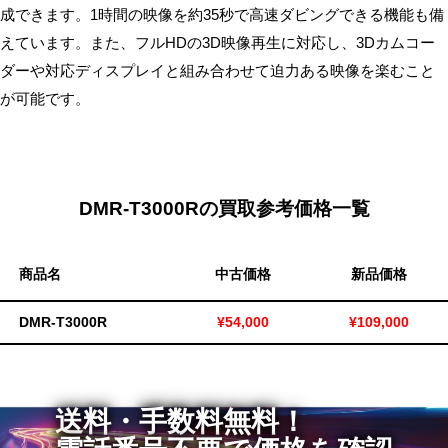
成できます。1時間の映像を約35秒で高速ダビングできる機能も備
無
えています。また、フルHDの3D映像再生に対応し、3Dカムコー
料・
ダーや対応ディスプレイと組み合わせて迫力ある映像を楽むこと
ス
が可能です。
ピ
ー
ド
振
込！
DMR-T3000Rの買取参考価格一覧
商品名
中古価格
新品価格
DMR-T3000R
¥54,000
¥109,000
送料・手数料無料！