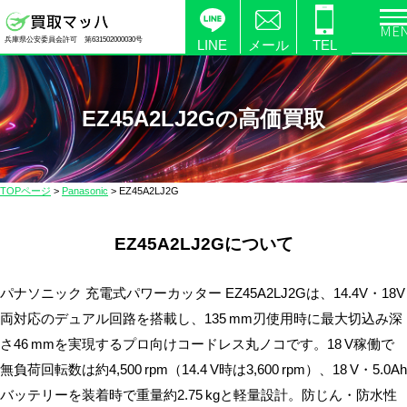
電
兵庫県公安委員会許可 第631502000030号
化
LINE
メール
TEL
製
品
の
EZ45A2LJ2Gの高価買取
高
価
買
TOPページ
>
Panasonic
>
EZ45A2LJ2G
取
な
EZ45A2LJ2Gについて
ら
【買
取
パナソニック 充電式パワーカッター EZ45A2LJ2Gは、14.4V・18V
マ
両対応のデュアル回路を搭載し、135 mm刃使用時に最大切込み深
ッ
さ46 mmを実現するプロ向けコードレス丸ノコです。18 V稼働で
ハ】
無負荷回転数は約4,500 rpm（14.4 V時は3,600 rpm）、18 V・5.0Ah
送
バッテリーを装着時で重量約2.75 kgと軽量設計。防じん・防水性
料