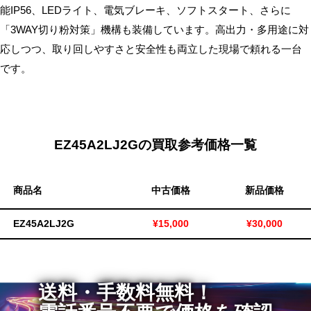
能IP56、LEDライト、電気ブレーキ、ソフトスタート、さらに
無
「3WAY切り粉対策」機構も装備しています。高出力・多用途に対
料・
応しつつ、取り回しやすさと安全性も両立した現場で頼れる一台
ス
です。
ピ
ー
ド
振
込！
EZ45A2LJ2Gの買取参考価格一覧
商品名
中古価格
新品価格
EZ45A2LJ2G
¥15,000
¥30,000
送料・手数料無料！