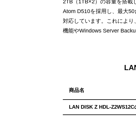
ハ】
2TB（1TB×2）の容量を搭
送
Atom D510を採用し、最大50台
料
対応しています。これにより
無
機能やWindows Serve
料・
ス
ピ
ー
ド
LA
振
込！
商品名
LAN DISK Z HDL-Z2WS