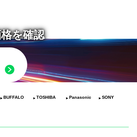
価格を確認
BUFFALO
TOSHIBA
Panasonic
SONY