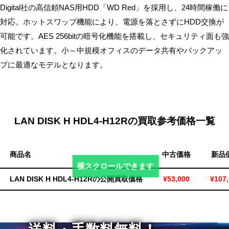
Digital社の高信頼NAS用HDD「WD Red」を採用し、24時間稼働に
無
対応。ホットスワップ機能により、電源を落とさずにHDD交換が
料・
可能です。AES 256bitの暗号化機能を搭載し、セキュリティ面も強
ス
化されています。小～中規模オフィスのデータ共有やバックアッ
ピ
ー
プに最適なモデルとなります。
ド
振
込！
LAN DISK H HDL4-H12Rの買取参考価格一覧
商品名
中古価格
新品
横スクロールできます
LAN DISK H HDL4-H12Rの公開買取価格
¥53,000
¥107