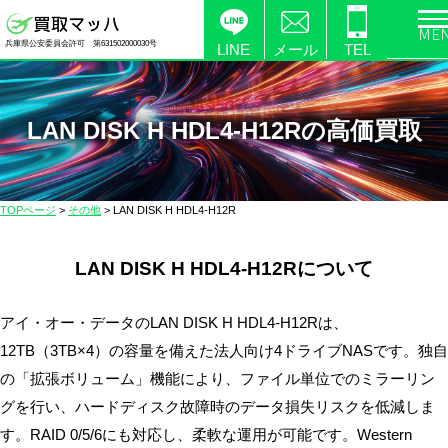
電
兵庫県公安委員会許可 第631502000030号
化
LINE
メール
TEL
製
品
の
LAN DISK H HDL4-H12Rの高価買取
高
価
買
TOPページ
>
その他
>
LAN DISK H HDL4-H12R
取
な
LAN DISK H HDL4-H12Rについて
ら
【買
取
アイ・オー・データのLAN DISK H HDL4-H12Rは、
マ
12TB（3TB×4）の容量を備えた法人向け4ドライブNASです。独自
ッ
の「拡張ボリューム」機能により、ファイル単位でのミラーリン
ハ】
グを行い、ハードディスク故障時のデータ損失リスクを低減しま
送
す。RAID 0/5/6にも対応し、柔軟な運用が可能です。Western
料