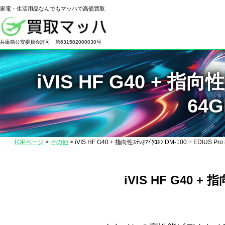
家電・生活用品なんでもマッハで高価買取
電
化
兵庫県公安委員会許可 第631502000030号
製
品
iVIS HF G40 + 指向性ｽ
の
高
64
価
買
取
TOPページ
>
その他
>
iVIS HF G40 + 指向性ｽﾃﾚｵﾏｲｸﾛﾎﾝ DM-100 + EDIUS P
な
ら
【買
iVIS HF G40 + 指
取
マ
ッ