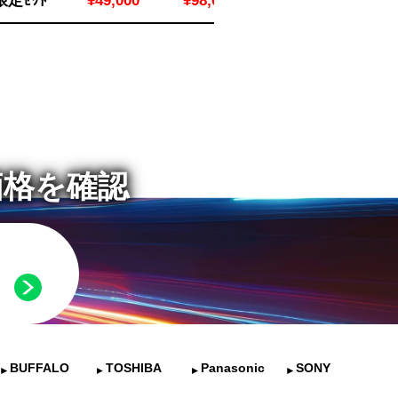
m限定ｾｯﾄ
¥49,000
¥98,000
価格を確認
BUFFALO
TOSHIBA
Panasonic
SONY