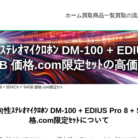
ホーム
買取商品一覧
買取の流
ﾃﾚｵﾏｲｸﾛﾎﾝ DM-100 + EDI
GB 価格.com限定ｾｯﾄの高
ro 8 + SDXCｶｰﾄﾞ64GB 価格.com限定ｾｯﾄ
向性ｽﾃﾚｵﾏｲｸﾛﾎﾝ DM-100 + EDIUS Pro 8 
格.com限定ｾｯﾄについて