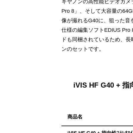
ハ】
キヤノンの高性能ビデオカメラ「
送
Pro 8」、そして大容量の6
料
像が撮れるG40に、狙った音
無
仕様の編集ソフトEDIUS P
料・
ドも同梱されているため、長
ス
ピ
ンのセットです。
ー
ド
振
込！
iVIS HF G40 + 指
商品名