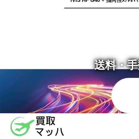
iVIS HF G40 + 指向性ｽﾃﾚｵﾏ
送料・手