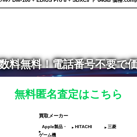
ｲｸﾛﾎﾝ DM-100 + EDIUS Pro 8 + SDXCｶｰﾄﾞ64GB 価格.co
数料無料！
電話番号不要で
無料匿名査定はこちら
買取メーカー
Apple製品・
HITACHI
三菱
ゲーム機