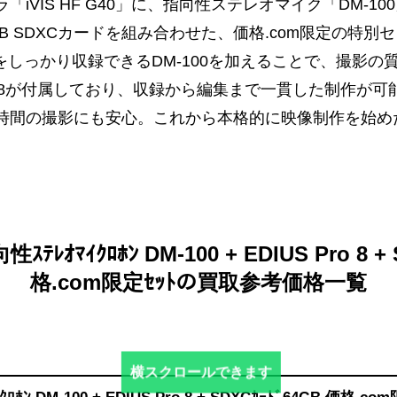
iVIS HF G40」に、指向性ステレオマイク「DM-10
4GB SDXCカードを組み合わせた、価格.com限定の特
をしっかり収録できるDM-100を加えることで、撮影
ro 8が付属しており、収録から編集まで一貫した制作が可
時間の撮影にも安心。これから本格的に映像制作を始め
向性ｽﾃﾚｵﾏｲｸﾛﾎﾝ DM-100 + EDIUS Pro 8 
格.com限定ｾｯﾄの買取参考価格一覧
横スクロールできます