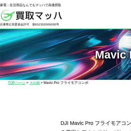
家電・生活用品なんでもマッハで高価買取
電
化
兵庫県公安委員会許可 第631502000030号
製
品
の
Mavi
高
価
買
取
TOPページ
>
その他
>
Mavic Pro フライモアコンボ
な
ら
【買
取
マ
DJI Mavic Pro フラ
ッ