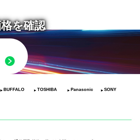
価格を確認
BUFFALO
TOSHIBA
Panasonic
SONY