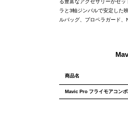
ハ】
る豊富なアクセサリーがセット
送
ラと3軸ジンバルで安定した
料
ルバッグ、プロペラガード、
無
料・
ス
ピ
Ma
ー
ド
振
商品名
込！
Mavic Pro フライモアコンボ