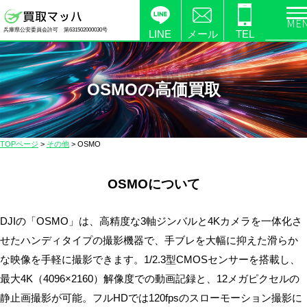
電
兵庫県公安委員会許可 第631502000030号
化
LINE
メール
TEL
製
品
の
OSMOの高価買取
高
価
買
TOPページ
>
その他
>
OSMO
取
な
OSMOについて
ら
【買
取
DJIの「OSMO」は、高精度な3軸ジンバルと4Kカメラを一体化さ
マ
せたハンディタイプの撮影機器で、手ブレを大幅に抑えた滑らか
ッ
な映像を手軽に撮影できます。1/2.3型CMOSセンサーを搭載し、
ハ】
最大4K（4096×2160）解像度での動画記録と、12メガピクセルの
送
静止画撮影が可能。フルHDでは120fpsのスローモーション撮影に
料