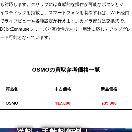
も対応します。グリップには直感的な操作が可能なボタンとジョ
無
イスティックを搭載し、スマートフォンを装着すれば、Wi-Fi経由
料・
でライブビューや各種設定が行えます。カメラ部分は交換式で、
ス
DJIのZenmuseシリーズと互換性があり、用途に応じてアップグレ
ピ
ー
ード可能となっています。
ド
振
込！
OSMOの買取参考価格一覧
商品名
中古価格
新品価格
OSMO
¥17,000
¥35,000