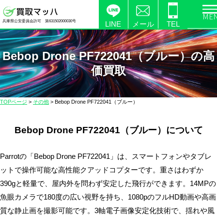
電
兵庫県公安委員会許可 第631502000030号
化
LINE
メール
TEL
製
品
Bebop Drone PF722041（ブルー）の高
の
価買取
高
価
買
TOPページ
>
その他
>
Bebop Drone PF722041（ブルー）
取
な
Bebop Drone PF722041（ブルー）について
ら
【買
取
Parrotの「Bebop Drone PF722041」は、スマートフォンやタブレ
マ
ットで操作可能な高性能クアッドコプターです。重さはわずか
ッ
390gと軽量で、屋内外を問わず安定した飛行ができます。14MPの
ハ】
魚眼カメラで180度の広い視野を持ち、1080pのフルHD動画や高画
送
質な静止画を撮影可能です。3軸電子画像安定化技術で、揺れや風
料