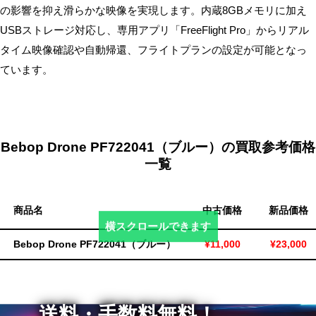
の影響を抑え滑らかな映像を実現します。内蔵8GBメモリに加え
無
USBストレージ対応し、専用アプリ「FreeFlight Pro」からリアル
料・
タイム映像確認や自動帰還、フライトプランの設定が可能となっ
ス
ています。
ピ
ー
ド
振
込！
Bebop Drone PF722041（ブルー）の買取参考価格
一覧
商品名
中古価格
新品価格
横スクロールできます
Bebop Drone PF722041（ブルー）
¥11,000
¥23,000
送料・手数料無料！