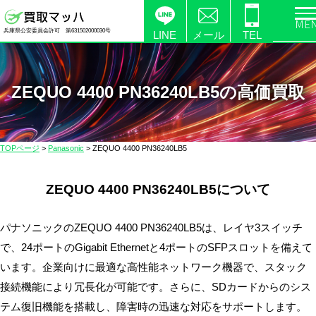
電
兵庫県公安委員会許可 第631502000030号
化
LINE
メール
TEL
製
品
の
ZEQUO 4400 PN36240LB5の高価買取
高
価
買
TOPページ
>
Panasonic
>
ZEQUO 4400 PN36240LB5
取
な
ZEQUO 4400 PN36240LB5について
ら
【買
取
パナソニックのZEQUO 4400 PN36240LB5は、レイヤ3スイッチ
マ
で、24ポートのGigabit Ethernetと4ポートのSFPスロットを備えて
ッ
います。企業向けに最適な高性能ネットワーク機器で、スタック
ハ】
接続機能により冗長化が可能です。さらに、SDカードからのシス
送
テム復旧機能を搭載し、障害時の迅速な対応をサポートします。
料