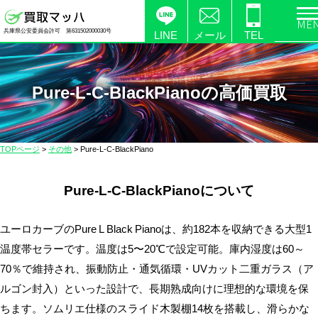
電
兵庫県公安委員会許可 第631502000030号
化
LINE
メール
TEL
製
品
の
Pure-L-C-BlackPianoの高価買取
高
価
買
TOPページ
>
その他
>
Pure-L-C-BlackPiano
取
な
Pure-L-C-BlackPianoについて
ら
【買
取
ユーロカーブのPure L Black Pianoは、約182本を収納できる大型1
マ
温度帯セラーです。温度は5〜20℃で設定可能。庫内湿度は60～
ッ
70％で維持され、振動防止・通気循環・UVカット二重ガラス（ア
ハ】
ルゴン封入）といった設計で、長期熟成向けに理想的な環境を保
送
ちます。ソムリエ仕様のスライド木製棚14枚を搭載し、滑らかな
料