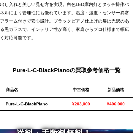
出し入れと美しい見せ方を実現。白色LED庫内灯とタッチ操作パ
無
ネルにより管理性にも優れています。温度・湿度・センサー異常
料・
アラーム付きで安心設計。ブラックピアノ仕上げの扉は光沢のあ
ス
る黒ガラスで、インテリア性が高く、家庭からプロ仕様まで幅広
ピ
ー
く対応可能です。
ド
振
込！
Pure-L-C-BlackPianoの買取参考価格一覧
商品名
中古価格
新品価格
Pure-L-C-BlackPiano
¥203,000
¥406,000