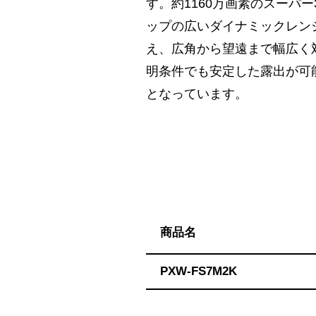
ハ】
す。約1160万画素のスーパー35
送
ップの広いダイナミックレンジを
料
え、広角から望遠まで幅広く対
無
明条件でも安定した露出が可能で
料・
となっています。
ス
ピ
ー
ド
振
込！
商品名
PXW-FS7M2K