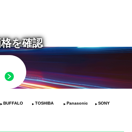
価格を確認
BUFFALO
TOSHIBA
Panasonic
SONY