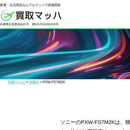
家電・生活用品なんでもマッハで高価買取
電
化
兵庫県公安委員会許可 第631502000030号
製
品
の
高
価
買
取
TOPページ
>
SONY
>
PXW-FS7M2K
な
ら
【買
取
マ
ソニーのPXW-FS7M2Kは
ッ