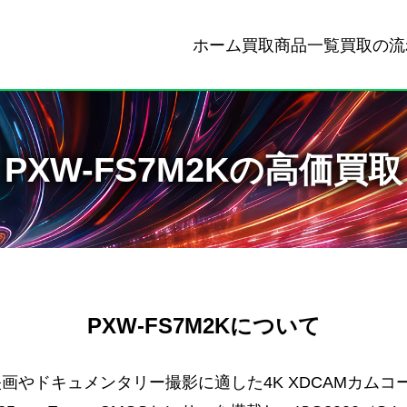
ホーム
買取商品一覧
買取の流
PXW-FS7M2Kの高価買取
PXW-FS7M2Kについて
、映画やドキュメンタリー撮影に適した4K XDCAMカム