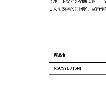
ハ】
うボードなどの切断に適し、9
送
じんを効率的に回収。室内作
料
無
料・
ス
ピ
ー
ド
商品名
振
込！
RSC5YB3 (SN)