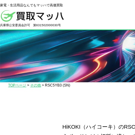
家電・生活用品なんでもマッハで高価買取
電
化
兵庫県公安委員会許可 第631502000030号
製
品
の
高
価
買
取
TOPページ
>
その他
>
RSC5YB3 (SN)
な
ら
【買
取
マ
HiKOKI（ハイコーキ）のR
ッ