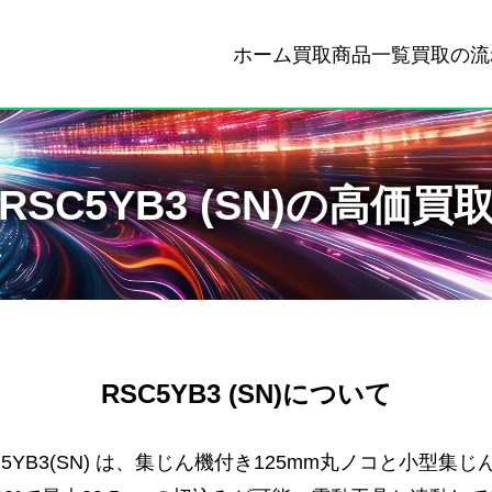
ホーム
買取商品一覧
買取の流
RSC5YB3 (SN)の高価買
RSC5YB3 (SN)について
SC5YB3(SN) は、集じん機付き125mm丸ノコと小型