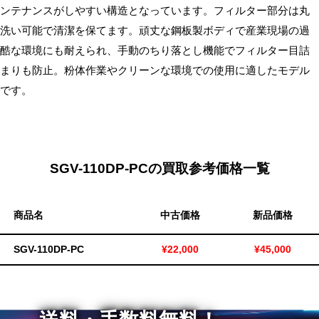
ンテナンスがしやすい構造となっています。フィルター部分は丸
無
洗い可能で清潔を保てます。頑丈な鋼板製ボディで産業現場の過
料・
酷な環境にも耐えられ、手動のちり落とし機能でフィルター目詰
ス
まりも防止。粉体作業やクリーンな環境での使用に適したモデル
ピ
ー
です。
ド
振
込！
SGV-110DP-PCの買取参考価格一覧
商品名
中古価格
新品価格
SGV-110DP-PC
¥22,000
¥45,000