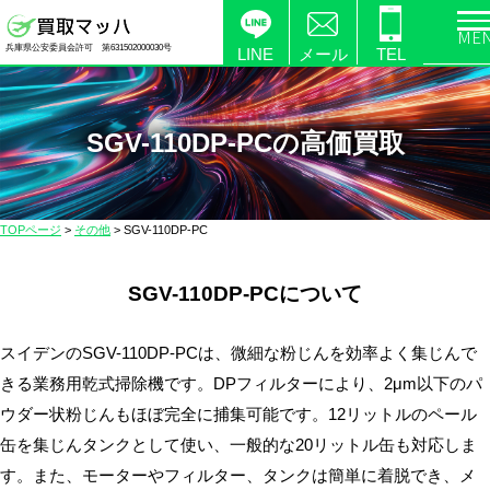
電
兵庫県公安委員会許可 第631502000030号
化
LINE
メール
TEL
製
品
の
SGV-110DP-PCの高価買取
高
価
買
TOPページ
>
その他
>
SGV-110DP-PC
取
な
SGV-110DP-PCについて
ら
【買
取
スイデンのSGV-110DP-PCは、微細な粉じんを効率よく集じんで
マ
きる業務用乾式掃除機です。DPフィルターにより、2μm以下のパ
ッ
ウダー状粉じんもほぼ完全に捕集可能です。12リットルのペール
ハ】
缶を集じんタンクとして使い、一般的な20リットル缶も対応しま
送
す。また、モーターやフィルター、タンクは簡単に着脱でき、メ
料