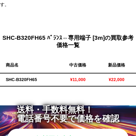
す。
無
料・
ス
ピ
SHC-B320FH65 ﾊﾞﾗﾝｽ⇔専用端子 [3m]の買取参考
ー
価格一覧
ド
振
込！
商品名
中古価格
新品価格
SHC-B320FH65
¥11,000
¥22,000
送料・手数料無料！
電話番号不要で価格を確認