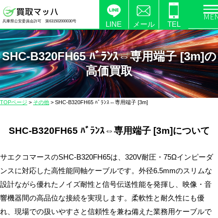
電
兵庫県公安委員会許可 第631502000030号
化
LINE
メール
TEL
製
品
SHC-B320FH65 ﾊﾞﾗﾝｽ⇔専用端子 [3m]の
の
高価買取
高
価
買
TOPページ
>
その他
>
SHC-B320FH65 ﾊﾞﾗﾝｽ⇔専用端子 [3m]
取
な
SHC-B320FH65 ﾊﾞﾗﾝｽ⇔専用端子 [3m]について
ら
【買
取
サエクコマースのSHC-B320FH65は、320V耐圧・75Ωインピーダ
マ
ンスに対応した高性能同軸ケーブルです。外径6.5mmのスリムな
ッ
設計ながら優れたノイズ耐性と信号伝送性能を発揮し、映像・音
ハ】
響機器間の高品位な接続を実現します。柔軟性と耐久性にも優
送
れ、現場での扱いやすさと信頼性を兼ね備えた業務用ケーブルで
料