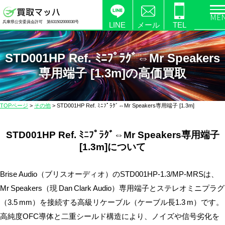
電
兵庫県公安委員会許可 第631502000030号
化
LINE
メール
TEL
製
品
STD001HP Ref. ﾐﾆﾌﾟﾗｸﾞ⇔Mr Speakers
の
専用端子 [1.3m]の高価買取
高
価
買
TOPページ
>
その他
>
STD001HP Ref. ﾐﾆﾌﾟﾗｸﾞ⇔Mr Speakers専用端子 [1.3m]
取
な
STD001HP Ref. ﾐﾆﾌﾟﾗｸﾞ⇔Mr Speakers専用端子
ら
[1.3m]について
【買
取
Brise Audio（ブリスオーディオ）のSTD001HP‑1.3/MP‑MRSは、
マ
ッ
Mr Speakers（現 Dan Clark Audio）専用端子とステレオミニプラグ
ハ】
（3.5 mm）を接続する高級リケーブル（ケーブル長1.3 m）です。
送
高純度OFC導体と二重シールド構造により、ノイズや信号劣化を
料