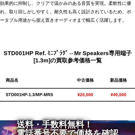
効果的に抑制し、クリアで温かみのある音質を実現。柔軟性に優
無
れ、取り回しがしやすく、耐久性も高く設計されているため、ポ
料・
ータブル用途から据え置きオーディオまで幅広く活躍します。
ス
ピ
ー
ド
振
STD001HP Ref. ﾐﾆﾌﾟﾗｸﾞ⇔Mr Speakers専用端子
[1.3m]の買取参考価格一覧
込！
商品名
中古価格
新品価格
STD001HP‑1.3/MP‑MRS
¥20,000
¥40,000
送料・手数料無料！
電話番号不要で価格を確認