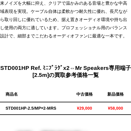
来ノイズを大幅に抑え、クリアで温かみのある音場と豊かな中高
無
域表現を実現。ケーブル自体は柔軟かつ耐久性に優れ、長尺なが
料・
ら取り回しに優れているため、据え置きオーディオ環境や持ち出
ス
し使用の両方に適しています。プロフェッショナル用のバランス
ピ
設計で、細部までこだわるオーディオファンに最適な一本です。
ー
ド
振
込！
STD001HP Ref. ﾐﾆﾌﾟﾗｸﾞx2⇔Mr Speakers専用端子
[2.5m]の買取参考価格一覧
商品名
中古価格
新品価格
STD001HP‑2.5/MP×2‑MRS
¥29,000
¥58,000