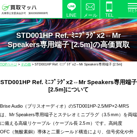
電
兵庫県公安委員会許可 第631502000030号
化
LINE
メール
TEL
製
品
STD001HP Ref. ﾐﾆﾌﾟﾗｸﾞx2⇔Mr
の
Speakers専用端子 [2.5m]の高価買取
高
価
買
TOPページ
>
その他
>
STD001HP Ref. ﾐﾆﾌﾟﾗｸﾞx2⇔Mr Speakers専用端子 [2.5m]
取
な
STD001HP Ref. ﾐﾆﾌﾟﾗｸﾞx2⇔Mr Speakers専用端子
ら
[2.5m]について
【買
取
Brise Audio（ブリスオーディオ）のSTD001HP‑2.5/MP×2‑MRS
マ
ッ
は、Mr Speakers専用端子とステレオミニプラグ（3.5 mm）を両端
ハ】
に備える高級リケーブル（ケーブル長 2.5 m）です。高純度
送
OFC（無酸素銅）導体と二重シールド構造により、信号劣化や外
料