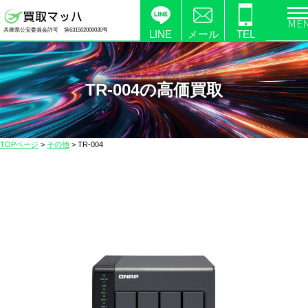
電
兵庫県公安委員会許可 第631502000030号
化
LINE
メール
TEL
製
品
の
TR-004の高価買取
高
価
買
TOPページ
>
その他
>
TR-004
取
な
ら
【買
取
マ
ッ
ハ】
送
料