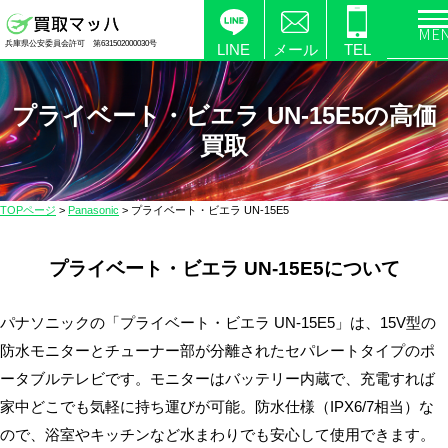
電
兵庫県公安委員会許可 第631502000030号
化
LINE
メール
TEL
製
品
プライベート・ビエラ UN-15E5の高価
の
買取
高
価
買
TOPページ
>
Panasonic
>
プライベート・ビエラ UN-15E5
取
な
プライベート・ビエラ UN-15E5について
ら
【買
取
パナソニックの「プライベート・ビエラ UN-15E5」は、15V型の
マ
防水モニターとチューナー部が分離されたセパレートタイプのポ
ッ
ータブルテレビです。モニターはバッテリー内蔵で、充電すれば
ハ】
家中どこでも気軽に持ち運びが可能。防水仕様（IPX6/7相当）な
送
ので、浴室やキッチンなど水まわりでも安心して使用できます。
料