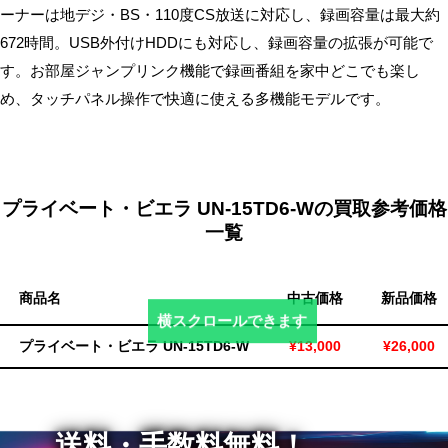
ーナーは地デジ・BS・110度CS放送に対応し、録画容量は最大約
無
672時間。USB外付けHDDにも対応し、録画容量の拡張が可能で
料・
す。お部屋ジャンプリンク機能で録画番組を家中どこでも楽し
ス
め、タッチパネル操作で快適に使える多機能モデルです。
ピ
ー
ド
振
込！
プライベート・ビエラ UN-15TD6-Wの買取参考価格
一覧
商品名
中古価格
新品価格
横スクロールできます
プライベート・ビエラ UN-15TD6-W
¥13,000
¥26,000
送料・手数料無料！