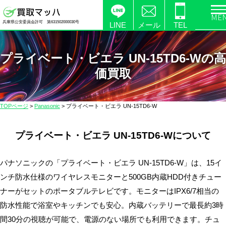
電
兵庫県公安委員会許可 第631502000030号
化
LINE
メール
TEL
製
品
プライベート・ビエラ UN-15TD6-Wの高
の
価買取
高
価
買
TOPページ
>
Panasonic
>
プライベート・ビエラ UN-15TD6-W
取
な
プライベート・ビエラ UN-15TD6-Wについて
ら
【買
取
パナソニックの「プライベート・ビエラ UN-15TD6-W」は、15イ
マ
ンチ防水仕様のワイヤレスモニターと500GB内蔵HDD付きチュー
ッ
ナーがセットのポータブルテレビです。モニターはIPX6/7相当の
ハ】
防水性能で浴室やキッチンでも安心。内蔵バッテリーで最長約3時
送
間30分の視聴が可能で、電源のない場所でも利用できます。チュ
料