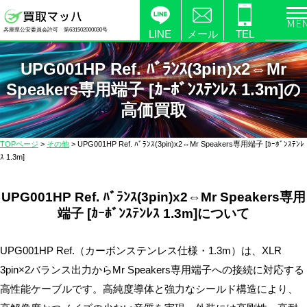
電
兵庫県公安委員会許可 第631502000030号
化
LINE
メール
TEL
製
UPG001HP Ref. ﾊﾞﾗﾝｽ(3pin)x2⇔Mr
品
の
Speakers専用端子 [ｶｰﾎﾞﾝｽﾃﾝﾚｽ 1.3m]の
高
高価買取
価
買
TOPページ
>
その他
>
UPG001HP Ref. ﾊﾞﾗﾝｽ(3pin)x2⇔Mr Speakers専用端子 [ｶｰﾎﾞﾝｽﾃﾝﾚ
取
ｽ 1.3m]
な
ら
UPG001HP Ref. ﾊﾞﾗﾝｽ(3pin)x2⇔Mr Speakers専用
【買
端子 [ｶｰﾎﾞﾝｽﾃﾝﾚｽ 1.3m]について
取
マ
UPG001HP Ref.（カーボンステンレス仕様・1.3m）は、XLR
ッ
3pin×2バランス出力からMr Speakers専用端子への接続に対応する
ハ】
高性能ケーブルです。高純度導体と強力なシールド構造により、
送
料