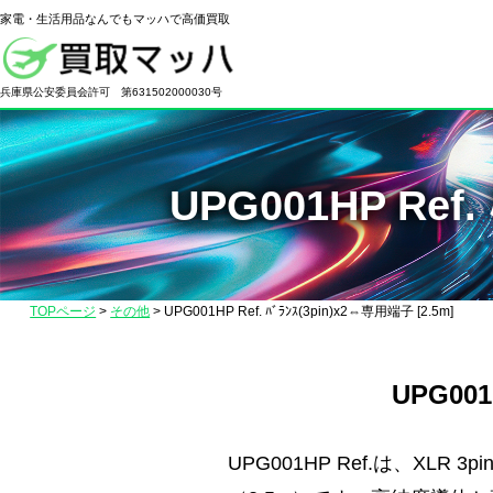
家電・生活用品なんでもマッハで高価買取
電
化
兵庫県公安委員会許可 第631502000030号
製
品
の
UPG001HP Ref
高
価
買
取
TOPページ
>
その他
>
UPG001HP Ref. ﾊﾞﾗﾝｽ(3pin)x2⇔専用端子 [2.5m]
な
ら
【買
UPG001
取
マ
UPG001HP Ref.は、X
ッ