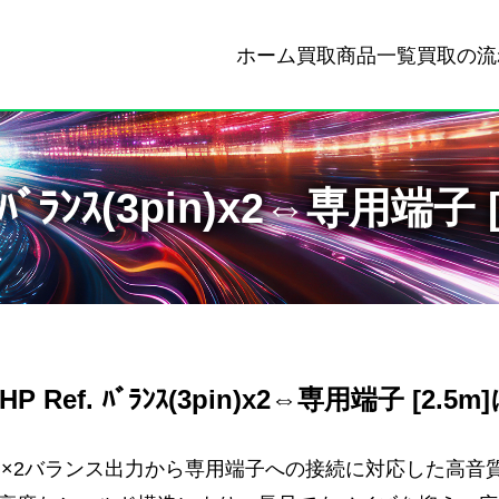
ホーム
買取商品一覧
買取の流
. ﾊﾞﾗﾝｽ(3pin)x2⇔専用端
HP Ref. ﾊﾞﾗﾝｽ(3pin)x2⇔専用端子 [2.
LR 3pin×2バランス出力から専用端子への接続に対応した