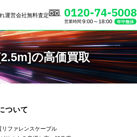
0120-74-5008
れ
運営会社
無料査定
9:00～18:00
営業時間
年中無休
子 [2.5m]の高価買取
5m]について
高音質リファレンスケーブル