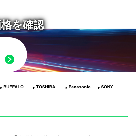
価格を確認
BUFFALO
TOSHIBA
Panasonic
SONY