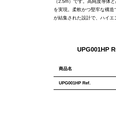
ハ】
（2.5m）です。高純度導
送
を実現。柔軟かつ堅牢な構造で
料
が結集された設計で、ハイエ
無
料・
ス
ピ
UPG001HP 
ー
ド
振
商品名
込！
UPG001HP Ref.