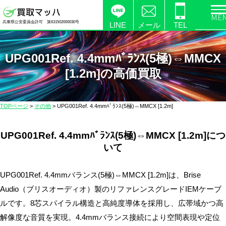
電
兵庫県公安委員会許可 第631502000030号
化
LINE
メール
TEL
製
品
UPG001Ref. 4.4mmﾊﾞﾗﾝｽ(5極)⇔MMCX
の
[1.2m]の高価買取
高
価
買
TOPページ
>
その他
>
UPG001Ref. 4.4mmﾊﾞﾗﾝｽ(5極)⇔MMCX [1.2m]
取
な
UPG001Ref. 4.4mmﾊﾞﾗﾝｽ(5極)⇔MMCX [1.2m]につ
ら
いて
【買
取
UPG001Ref. 4.4mmバランス(5極)⇔MMCX [1.2m]は、Brise
マ
ッ
Audio（ブリスオーディオ）製のリファレンスグレードIEMケーブ
ハ】
ルです。8芯スパイラル構造と高純度導体を採用し、広帯域かつ高
送
解像度な音質を実現。4.4mmバランス接続により空間表現や定位
料