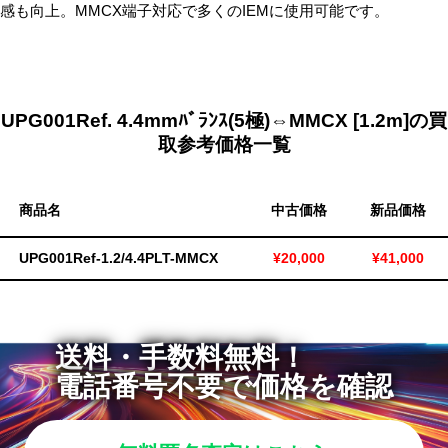
感も向上。MMCX端子対応で多くのIEMに使用可能です。
無
料・
ス
ピ
UPG001Ref. 4.4mmﾊﾞﾗﾝｽ(5極)⇔MMCX [1.2m]の買
ー
取参考価格一覧
ド
振
込！
商品名
中古価格
新品価格
UPG001Ref-1.2/4.4PLT-MMCX
¥20,000
¥41,000
送料・手数料無料！
電話番号不要で価格を確認