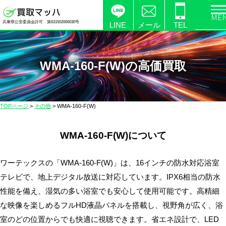
電
兵庫県公安委員会許可 第631502000030号
化
LINE
メール
TEL
製
品
の
WMA-160-F(W)の高価買取
高
価
買
TOPページ
>
その他
>
WMA-160-F(W)
取
な
WMA-160-F(W)について
ら
【買
取
ワーテックスの「WMA-160-F(W)」は、16インチの防水対応浴室
マ
テレビで、地上デジタル放送に対応しています。IPX6相当の防水
ッ
性能を備え、湿気の多い浴室でも安心して使用可能です。高精細
ハ】
な映像を楽しめるフルHD液晶パネルを搭載し、視野角が広く、浴
送
室のどの位置からでも快適に視聴できます。省エネ設計で、LED
料