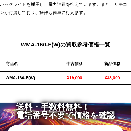
バックライトを採用し、電力消費を抑えています。また、リモコ
無
ンが付属しており、操作も簡単に行えます。
料・
ス
ピ
ー
ド
WMA-160-F(W)の買取参考価格一覧
振
込！
商品名
中古価格
新品価格
WMA-160-F(W)
¥19,000
¥38,000
送料・手数料無料！
電話番号不要で価格を確認